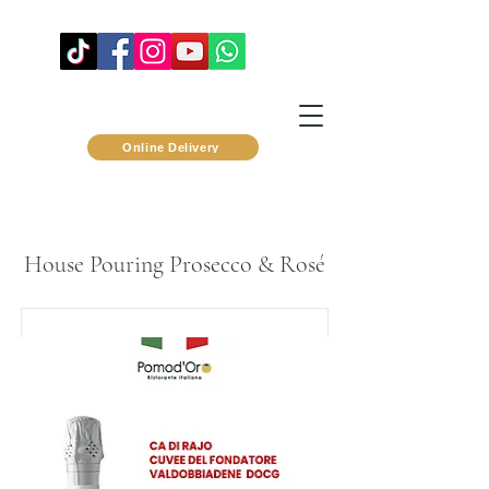
Online Delivery
House Pouring Prosecco &
Rosé